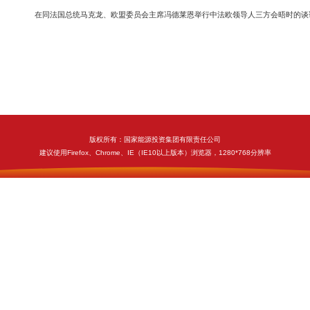
在同法国总统马克龙、欧盟委员会主席冯德莱恩举行中法欧领导人三方会晤时的谈话(20
版权所有：国家能源投资集团有限责任公司
建议使用Firefox、Chrome、IE（IE10以上版本）浏览器，1280*768分辨率