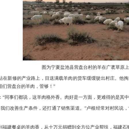
图为宁夏盐池县营盘台村的羊在广袤草原
站在新修的产业路上，目送满载羊肉的货车缓缓驶出村庄。他掏
咱们营盘台的羊肉，管够！”
：“同事们都说，这羊肉格外香。肉好是一方面，更难得的是其中
帮我们改善生产条件，还打通了销售渠道。”卢根经常对村民说，
到福建餐桌的羊肉香，从十万元捐赠到全方位产业帮扶，福建石