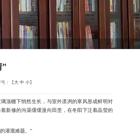
”
字号：【
大
中
小
】
玻璃顶棚下悄然生长，与室外凛冽的寒风形成鲜明对
沿着新修的沟渠缓缓漫向田垄，在冬阳下泛着晶莹的
的灌溉难题。”