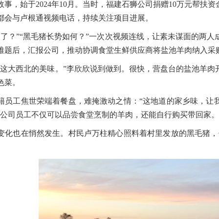
故事，始于2024年10月。当时，福建石狮公司捐赠10万元帮
都会与卢根通视频电话，持续关注项目进展。
样了？”“黑毛猪长势如何？”一次次视频连线，让素未谋面的两
难题后，汇报公司，推动协调食堂生鲜供应商将盐池羊肉纳入采购
尝这大西北的美味。”李欣欣说到做到。很快，营盘台的盐池羊肉
色菜。
籍员工焦世荣端着餐盘，难掩激动之情：“这地道的家乡味，让
，公司员工不仅可以品尝食堂烹制的羊肉，还能自行购买带回家。
变化也在悄然发生。村民卢万柱精心照料着村里发放的黑毛猪，