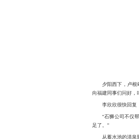
夕阳西下，卢根
向福建同事们问好，
李欣欣很快回复
“石狮公司不仅
足了。”
从蓄水池的清泉