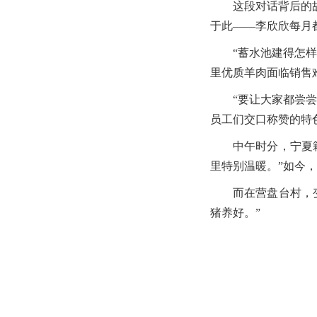
这段对话背后的
于此——李欣欣每月
“蓄水池建得怎
里优质羊肉面临销售
“要让大家都尝
员工们交口称赞的特
中午时分，宁夏
里特别温暖。”如今
而在营盘台村，
猪养好。”