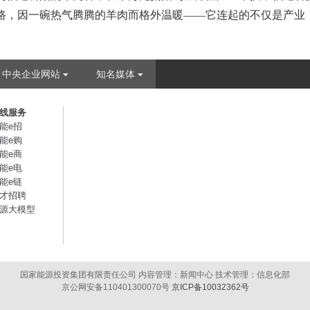
路，因一碗热气腾腾的羊肉而格外温暖——它连起的不仅是产业
中央企业网站
知名媒体
线服务
能e招
能e购
能e商
能e电
能e链
才招聘
源大模型
国家能源投资集团有限责任公司 内容管理：新闻中心 技术管理：信息化部
京公网安备110401300070号
京ICP备10032362号