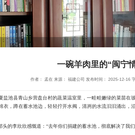
一碗羊肉里的“闽宁情
作者：
孟在
来源：
福建公司
发布时间：
2025-12-16
，宁夏盐池县青山乡营盘台村的蔬菜温室里，一畦畦嫩绿的菜苗在
棉衣，蹲在蓄水池边，轻轻拧开水阀，清冽的水流汩汩涌出，
那头的李欣欣感慨道：“去年你们捐建的蓄水池，彻底解决了我们