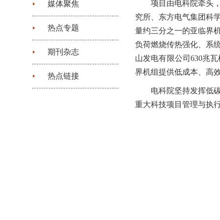
项目由电科院牵头
媒体聚焦
究所、东方电气集团科
热点专题
量约三分之一的亚临界
负荷燃烧传热强化、系
期刊杂志
山发电有限公司630
界机组提供低成本、高
热点链接
电科院坚持发挥低
重大科技项目管理与执