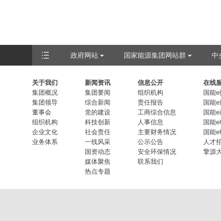
政府网站
国家能源集团网站群
中
关于我们
新闻资讯
信息公开
在线
集团概况
集团要闻
组织机构
国能e
集团领导
综合新闻
责任报告
国能e
董事会
党的建设
工商综合信息
国能e
组织机构
科技创新
人事信息
国能e
企业文化
社会责任
主要财务情况
国能e
业务体系
一线风采
公示公告
人才
国资动态
安全环保情况
擎源
媒体聚焦
联系我们
热点专题