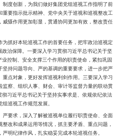
、制度创新，为我们做好集团党组巡视工作指明了前
和重要指示批示精神、党中央关于巡视和巡视整改工
，威慑作用更加彰显，贯通协同更加有效，整改责任
作为抓好本轮巡视工作的首要任务，把牢政治巡视定
强政治保障。一要深入学习贯彻习近平总书记关于坚
产业控制、安全支撑三个作用的职责使命，紧扣巩固
于坚持问题导向、严的基调的重要要求，进一步把严
、重点对象，更好发挥巡视利剑作用。三要深入学习
检监察、组织人事、财会、审计等监督力量的联动贯
贯彻习近平总书记关于坚持实事求是、依规依纪依法
党组巡视工作规范发展。
、严要求，深入了解被巡视单位履行职责使命、全面
视整改和成果运用等情况，抓主要矛盾、重点问题，
，严明纪律作风，扎实稳妥完成本轮巡视任务。