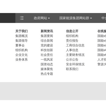
政府网站
国家能源集团网站群
中
关于我们
新闻资讯
信息公开
在线
集团概况
集团要闻
组织机构
国能e
集团领导
综合新闻
责任报告
国能e
董事会
党的建设
工商综合信息
国能e
组织机构
科技创新
人事信息
国能e
企业文化
社会责任
主要财务情况
国能e
业务体系
一线风采
公示公告
人才
国资动态
安全环保情况
擎源
媒体聚焦
联系我们
热点专题