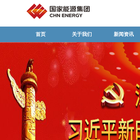
首页
关于我们
新闻资讯