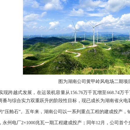
图为湖南公司黄甲岭风电场二期项
现跨越式发展，在运装机容量从156.76万千瓦增至668.74万千
两番与综合实力双重跃升的阶段性目标，现已成长为湖南省火电
的“压舱石”。五年来，湖南公司以一系列重点工程的建成投产，
30日，永州电厂2×1000兆瓦一期工程建成投产；同年12月，公