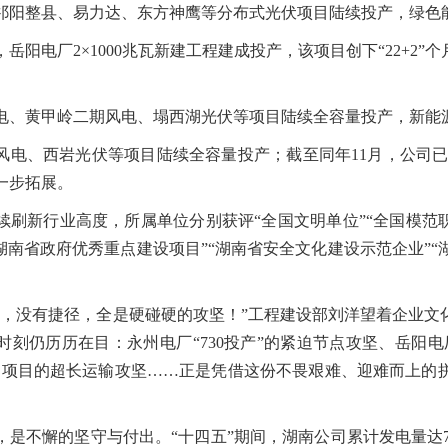
风、祁阳整县、易力达、东方神鹰等分布式光伏项目陆续投产，绿色
16日，岳阳电厂2×1000兆瓦新建工程建成投产，该项目创下“22
素风电、黄甲岭二期风电、塌西湖光伏等项目陆续全容量投产，新能
口风电、西岩光伏等项目陆续全容量投产；截至同年11月，公司已累
一步拓展。
刷新行业高度，所属单位分别获评“全国文明单位”“全国模范职工
湖南省政府优秀重点建设项目”“湖南省安全文化建设示范企业”“
路，没有捷径，全是硬碰硬的攻坚！”工程建设部刘洋望着企业文
刻仍历历在目：永州电厂“730投产”的紧迫节点攻坚、岳阳电厂
洞项目的超长运输攻坚……正是凭借这份不畏艰难、迎难而上的
，是不懈的坚守与付出。“十四五”期间，湖南公司累计发电量达7