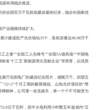
能源布局稳步推进。
+2”个月的全国百万千瓦机组建设最快纪录，稳步向国家优
源产业规模持续扩大。
计建成投产光伏场站35个，装机容量达86.98万千
之家”“全国工人先锋号”“全国5A级风场”“中国电
湖南省‘十三五’新能源突出贡献企业”等荣誉，以优质
化展厅岳阳电厂的建设纪实照片，感慨万千。回望五
“22+2”个月工期的极限挑战、山地光伏项目的“禁
拼搏精神，公司逐一攻克难关，将一个个不可能变为
52.8亿千瓦时，其中火电利用小时数五年超省内“五