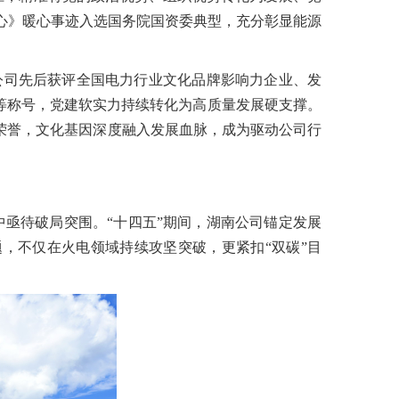
心》暖心事迹入选国务院国资委典型，充分彰显能源
南公司先后获评全国电力行业文化品牌影响力企业、发
”等称号，党建软实力持续转化为高质量发展硬支撑。
荣誉，文化基因深度融入发展血脉，成为驱动公司行
场中亟待破局突围。“十四五”期间，湖南公司锚定发展
，不仅在火电领域持续攻坚突破，更紧扣“双碳”目
。