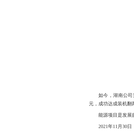
如今，湖南公司实
元，成功达成装机翻
能源项目是发展
2021年11月