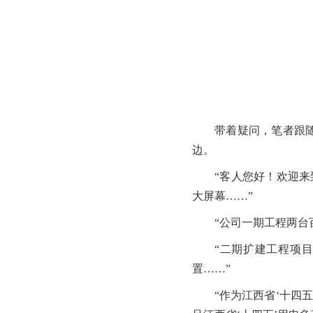
带着疑问，笔者跟
边。
“客人您好！欢迎
大屏幕……”
“公司一期工程两台
“二期扩建工程项目
置……”
“作为江西省‘十四