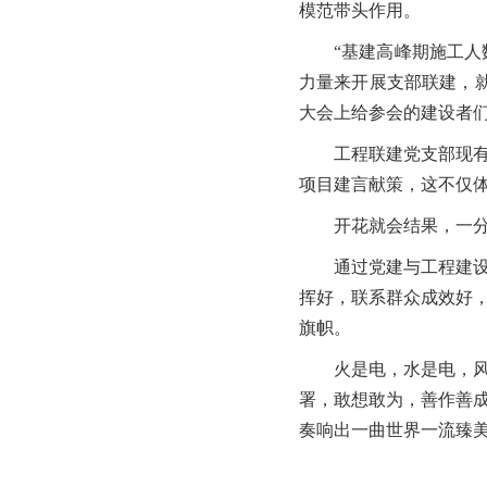
模范带头作用。
“基建高峰期施工人
力量来开展支部联建，
大会上给参会的建设者
工程联建党支部现
项目建言献策，这不仅
开花就会结果，一
通过党建与工程建
挥好，联系群众成效好
旗帜。
火是电，水是电，
署，敢想敢为，善作善
奏响出一曲世界一流臻