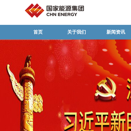
首页
关于我们
新闻资讯