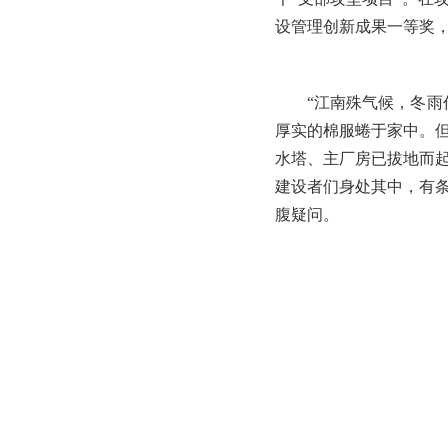
设管理创新成果一等奖
“江南殊气候，冬雨
厚实的棉服蜷于家中。
水塔、主厂房已拔地而
建设者们身处其中，有
腹疑问。