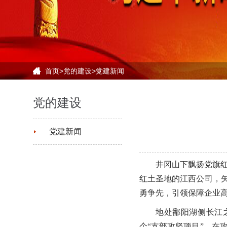
首页
>
党的建设
>
党建新闻
党的建设
党建新闻
井冈山下飘扬党旗
红土圣地的江西公司，矢
勇争先，引领保障企业
地处鄱阳湖侧长江
个“支部攻坚项目”。在