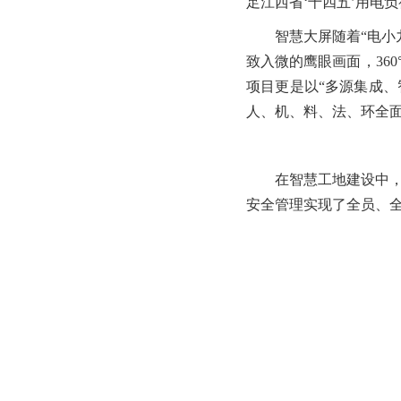
足江西省‘十四五’用电
智慧大屏随着“电
致入微的鹰眼画面，36
项目更是以“多源集成
人、机、料、法、环全
在智慧工地建设中
安全管理实现了全员、全