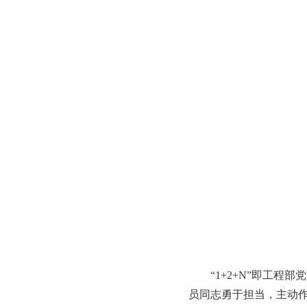
“1+2+N”即工
员同志勇于担当，主动