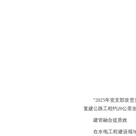
“2025年党支部
复建公路工程约20公里
建管融合提质效
在水电工程建设领