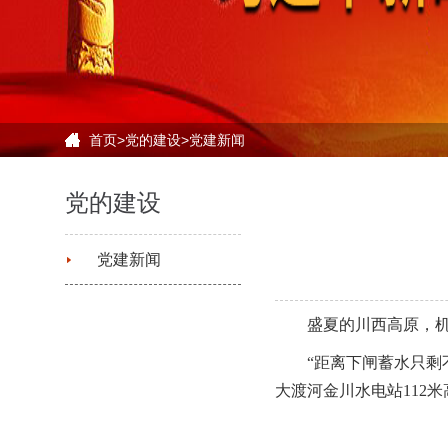
首页
>
党的建设
>
党建新闻
党的建设
党建新闻
盛夏的川西高原，
“距离下闸蓄水只剩
大渡河金川水电站112