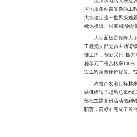
金川水电站大坝建
房地质条件最复杂的工
大坝稳定这一世界级难
镜体换填、强夯和固结灌
大坝面板是保障大
工程党支部党员主动请
键工序，创新采用“四方
程单元工程合格率100
次工程质量评价优良。”
离投产发电目标越
站机组转子起吊总重约5
部把主题党日活动搬到
职责，高标准完成了首台