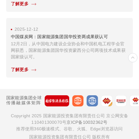
了解更多
力。
2025-12-12
中国煤炭网：国家能源集团国华投资两成果获认可
12月2日，从中国电力建设企业协会和中国机电工程学会官
网获悉，国家能源集团国华投资蒙西分公司两项技术成果获
国家级认可。
了解更多
国家能源集团全球
传播融媒体矩阵
Copyright 2025 国家能源投资集团有限责任公司 京公网安备
110401300070号
京ICP备10032362号
推荐使用360极速模式、谷歌、火狐、Edge浏览器访问
国家能源投资集团有限责任公司 版权所有