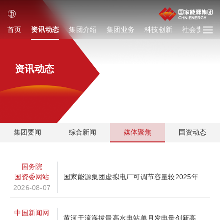
首页
资讯动态
集团介绍
集团业务
科技创新
社会责任
资讯动态
集团要闻
综合新闻
媒体聚焦
国资动态
国务院
国资委网站
国家能源集团虚拟电厂可调节容量较2025年底增长近一倍
2026-08-07
中国新闻网
黄河干流海拔最高水电站单月发电量创新高