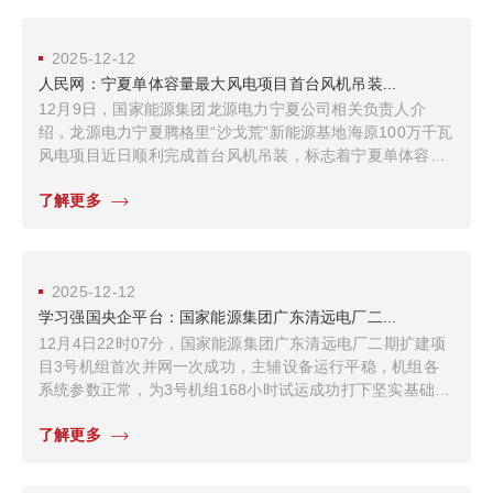
2025-12-12
人民网：宁夏单体容量最大风电项目首台风机吊装...
12月9日，国家能源集团龙源电力宁夏公司相关负责人介
绍，龙源电力宁夏腾格里“沙戈荒”新能源基地海原100万千瓦
风电项目近日顺利完成首台风机吊装，标志着宁夏单体容量
最大风电项目全面转入设备安装关键阶段。
了解更多
2025-12-12
学习强国央企平台：国家能源集团广东清远电厂二...
12月4日22时07分，国家能源集团广东清远电厂二期扩建项
目3号机组首次并网一次成功，主辅设备运行平稳，机组各
系统参数正常，为3号机组168小时试运成功打下坚实基础，
为决胜四季度、实现“十四五”规划目标圆满收官注入强劲动
了解更多
力。