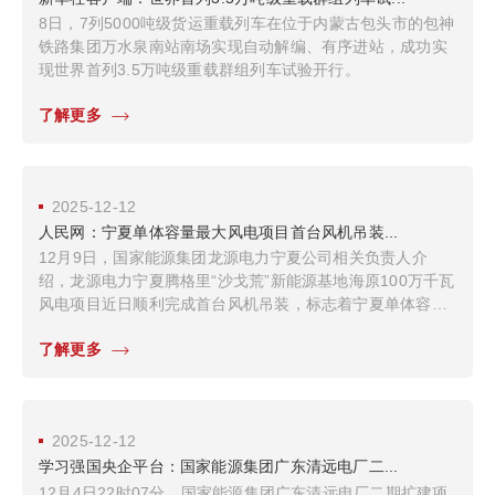
8日，7列5000吨级货运重载列车在位于内蒙古包头市的包神
铁路集团万水泉南站南场实现自动解编、有序进站，成功实
现世界首列3.5万吨级重载群组列车试验开行。
了解更多
2025-12-12
人民网：宁夏单体容量最大风电项目首台风机吊装...
12月9日，国家能源集团龙源电力宁夏公司相关负责人介
绍，龙源电力宁夏腾格里“沙戈荒”新能源基地海原100万千瓦
风电项目近日顺利完成首台风机吊装，标志着宁夏单体容量
最大风电项目全面转入设备安装关键阶段。
了解更多
2025-12-12
学习强国央企平台：国家能源集团广东清远电厂二...
12月4日22时07分，国家能源集团广东清远电厂二期扩建项