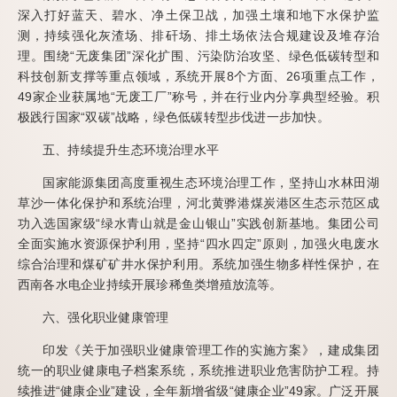
深入打好蓝天、碧水、净土保卫战，加强土壤和地下水保护监
测，持续强化灰渣场、排矸场、排土场依法合规建设及堆存治
理。围绕“无废集团”深化扩围、污染防治攻坚、绿色低碳转型和
科技创新支撑等重点领域，系统开展8个方面、26项重点工作，
49家企业获属地“无废工厂”称号，并在行业内分享典型经验。积
极践行国家“双碳”战略，绿色低碳转型步伐进一步加快。
五、持续提升生态环境治理水平
国家能源集团高度重视生态环境治理工作，坚持山水林田湖
草沙一体化保护和系统治理，河北黄骅港煤炭港区生态示范区成
功入选国家级“绿水青山就是金山银山”实践创新基地。集团公司
全面实施水资源保护利用，坚持“四水四定”原则，加强火电废水
综合治理和煤矿矿井水保护利用。系统加强生物多样性保护，在
西南各水电企业持续开展珍稀鱼类增殖放流等。
六、强化职业健康管理
印发《关于加强职业健康管理工作的实施方案》，建成集团
统一的职业健康电子档案系统，系统推进职业危害防护工程。持
续推进“健康企业”建设，全年新增省级“健康企业”49家。广泛开展