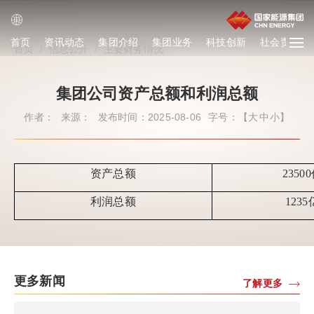
首页
资讯动态
集团介绍
集团业务
科技创新
社会责任
首页
/
信息公开
/
主要财务情况
集团公司资产总额和利润总额
作者：
来源：
发布时间：2025-08-06
字号：【
大
中
小
】
资产总额
2350
利润总额
123
更多新闻
了解更多