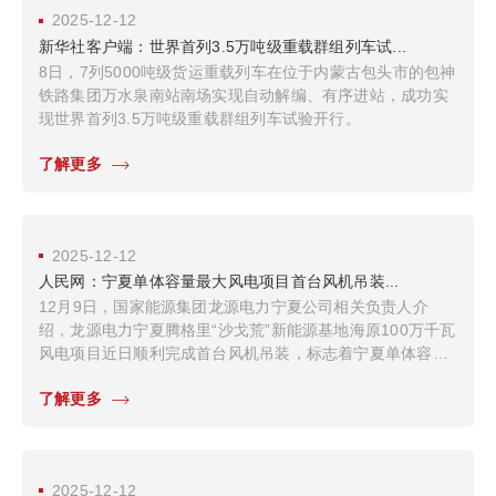
2025-12-12
新华社客户端：世界首列3.5万吨级重载群组列车试...
8日，7列5000吨级货运重载列车在位于内蒙古包头市的包神
铁路集团万水泉南站南场实现自动解编、有序进站，成功实
现世界首列3.5万吨级重载群组列车试验开行。
了解更多
2025-12-12
人民网：宁夏单体容量最大风电项目首台风机吊装...
12月9日，国家能源集团龙源电力宁夏公司相关负责人介
绍，龙源电力宁夏腾格里“沙戈荒”新能源基地海原100万千瓦
风电项目近日顺利完成首台风机吊装，标志着宁夏单体容量
最大风电项目全面转入设备安装关键阶段。
了解更多
2025-12-12