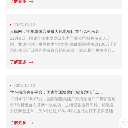
了解更多
2025-12-12
人民网：宁夏单体容量最大风电项目首台风机吊装...
12月9日，国家能源集团龙源电力宁夏公司相关负责人介
绍，龙源电力宁夏腾格里“沙戈荒”新能源基地海原100万千瓦
风电项目近日顺利完成首台风机吊装，标志着宁夏单体容量
最大风电项目全面转入设备安装关键阶段。
了解更多
2025-12-12
学习强国央企平台：国家能源集团广东清远电厂二...
12月4日22时07分，国家能源集团广东清远电厂二期扩建项
目3号机组首次并网一次成功，主辅设备运行平稳，机组各
系统参数正常，为3号机组168小时试运成功打下坚实基础，
为决胜四季度、实现“十四五”规划目标圆满收官注入强劲动
了解更多
力。