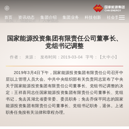
首页
资讯动态
集团介绍
集团业务
科技创新
社会责任
首页
/
信息公开
/
人事信息
国家能源投资集团有限责任公司董事长、
党组书记调整
作者：
来源：
发布时间：2019-03-04
字号：【
大
中
小
】
2019年3月4日下午，国家能源投资集团有限责任公司召开中
层以上管理人员大会。中共中央组织部有关负责同志宣布了中央
关于国家能源投资集团有限责任公司董事长、党组书记调整的决
定：王祥喜同志任国家能源投资集团有限责任公司董事长、党组
书记，免去其湖北省委常委、委员职务；免去乔保平同志的国家
能源投资集团有限责任公司董事长、党组书记职务，退休。上述
职务任免按有关法律和章程办理。