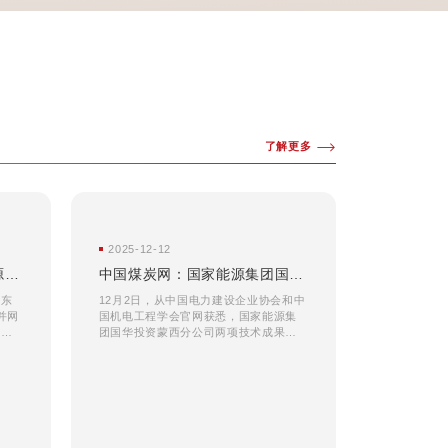
了解更多
2025-12-12
学习强国央企平台：国家能源集团广东清远电厂二...
中国煤炭网：国家能源集团国华投资两成果获认可
广东
12月2日，从中国电力建设企业协会和中
并网
国机电工程学会官网获悉，国家能源集
组各
团国华投资蒙西分公司两项技术成果获
试运
国家级认可。
、实
劲动