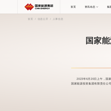
首页
资讯动态
集
首页
/
信息公开
/
人事信息
国家能
2023年6月20日上午
国家能源投资集团有限责任公