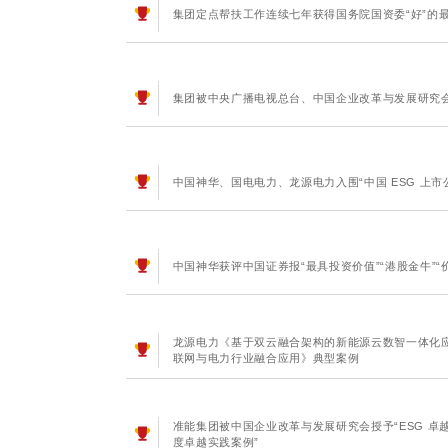
集团定点帮扶工作连续七年获得国务院国资委“好”的
集团被中央广播电视总台、中国企业改革与发展研究会授
中国神华、国电电力、龙源电力入围“中国 ESG 上市公
中国神华获评中国证券报“最具投资价值”“港股金牛”“
龙源电力《基于双云融合架构的新能源云数智一体化
联网与电力行业融合应用》典型案例
准能集团被中国企业改革与发展研究会授予“ESG 卓越实
度卓越实践案例”