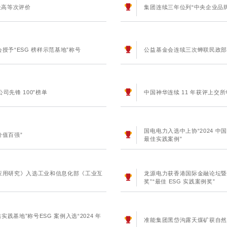
最高等次评价
集团连续三年位列“中央企业品牌建
予“ESG 榜样示范基地”称号
公益基金会连续三次蝉联民政部全
司先锋 100”榜单
中国神华连续 11 年获评上交
国电电力入选中上协“2024 中国
价值百强”
最佳实践案例”
应用研究》入选工业和信息化部《工业互
龙源电力获香港国际金融论坛暨香
奖”“最佳 ESG 实践案例奖”
践基地”称号ESG 案例入选“2024 年
准能集团黑岱沟露天煤矿获自然资